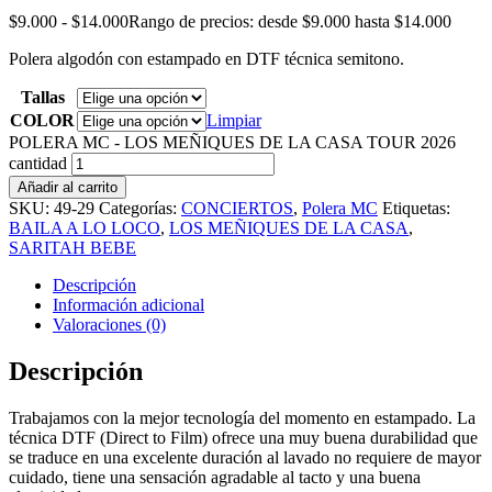
$
9.000
-
$
14.000
Rango de precios: desde $9.000 hasta $14.000
Polera algodón con estampado en DTF técnica semitono.
Tallas
COLOR
Limpiar
POLERA MC - LOS MEÑIQUES DE LA CASA TOUR 2026
cantidad
Añadir al carrito
SKU:
49-29
Categorías:
CONCIERTOS
,
Polera MC
Etiquetas:
BAILA A LO LOCO
,
LOS MEÑIQUES DE LA CASA
,
SARITAH BEBE
Descripción
Información adicional
Valoraciones (0)
Descripción
Trabajamos con la mejor tecnología del momento en estampado. La
técnica DTF (Direct to Film) ofrece una muy buena durabilidad que
se traduce en una excelente duración al lavado no requiere de mayor
cuidado, tiene una sensación agradable al tacto y una buena