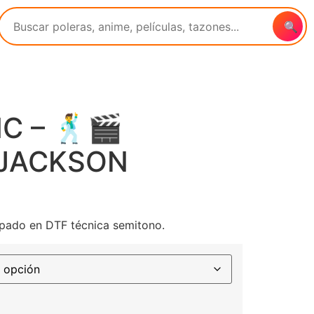
🔍
C – 🕺🎬
 JACKSON
pado en DTF técnica semitono.