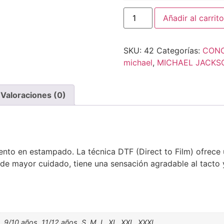
Añadir al carrito
SKU:
42
Categorías:
CONC
michael
,
MICHAEL JACKS
Valoraciones (0)
nto en estampado. La técnica DTF (Direct to Film) ofrece
 de mayor cuidado, tiene una sensación agradable al tacto 
, 9/10 años, 11/12 años, S, M, L, XL, XXL, XXXL