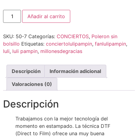
Añadir al carrito
SKU:
50-7
Categorías:
CONCIERTOS
,
Poleron sin
bolsillo
Etiquetas:
conciertolulipampin
,
fanlulipampin
,
luli
,
luli pampin
,
millonesdegracias
Descripción
Información adicional
Valoraciones (0)
Descripción
Trabajamos con la mejor tecnología del
momento en estampado. La técnica DTF
(Direct to Film) ofrece una muy buena