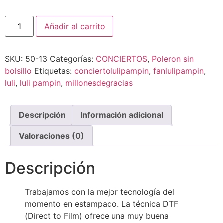
Añadir al carrito
SKU:
50-13
Categorías:
CONCIERTOS
,
Poleron sin
bolsillo
Etiquetas:
conciertolulipampin
,
fanlulipampin
,
luli
,
luli pampin
,
millonesdegracias
Descripción
Información adicional
Valoraciones (0)
Descripción
Trabajamos con la mejor tecnología del
momento en estampado. La técnica DTF
(Direct to Film) ofrece una muy buena