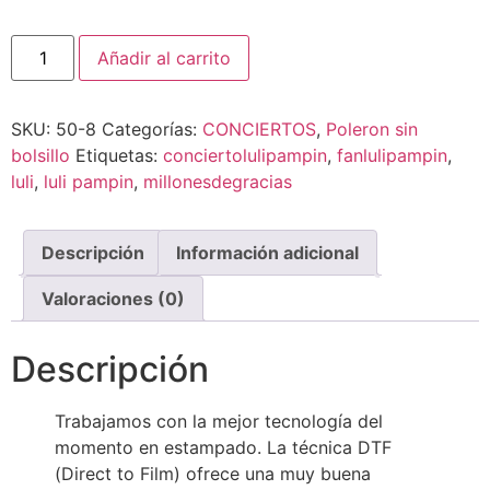
Añadir al carrito
SKU:
50-8
Categorías:
CONCIERTOS
,
Poleron sin
bolsillo
Etiquetas:
conciertolulipampin
,
fanlulipampin
,
luli
,
luli pampin
,
millonesdegracias
Descripción
Información adicional
Valoraciones (0)
Descripción
Trabajamos con la mejor tecnología del
momento en estampado. La técnica DTF
(Direct to Film) ofrece una muy buena