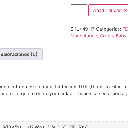
Añadir al carrito
SKU:
49-17
Categorías:
PE
Mandalorian; Grogu; Baby 
Valoraciones (0)
 momento en estampado. La técnica DTF (Direct to Film) o
vado no requiere de mayor cuidado, tiene una sensación agr
, 9/10 años, 11/12 años, S, M, L, XL, XXL, XXXL