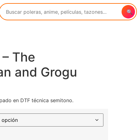
🔍
 – The
an and Grogu
pado en DTF técnica semitono.