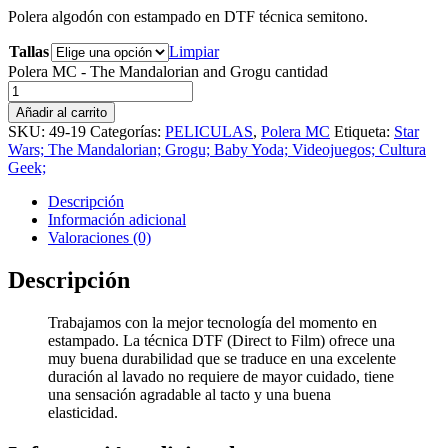
Polera algodón con estampado en DTF técnica semitono.
Tallas
Limpiar
Polera MC - The Mandalorian and Grogu cantidad
Añadir al carrito
SKU:
49-19
Categorías:
PELICULAS
,
Polera MC
Etiqueta:
Star
Wars; The Mandalorian; Grogu; Baby Yoda; Videojuegos; Cultura
Geek;
Descripción
Información adicional
Valoraciones (0)
Descripción
Trabajamos con la mejor tecnología del momento en
estampado. La técnica DTF (Direct to Film) ofrece una
muy buena durabilidad que se traduce en una excelente
duración al lavado no requiere de mayor cuidado, tiene
una sensación agradable al tacto y una buena
elasticidad.